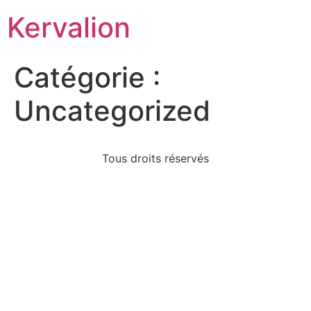
Kervalion
Catégorie :
Uncategorized
Tous droits réservés